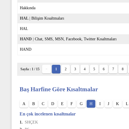
Hakkında
HAL
|
Bilişim Kısaltmaları
HAL
HAND
|
Chat, SMS, MSN, Facebook, Twitter Kısaltmaları
HAND
Sayfa : 1 / 15
<
1
2
3
4
5
6
7
8
Baş Harfine Göre Kısaltmalar
A
B
C
D
E
F
G
H
I
J
K
L
En çok incelenen kısaltmalar
1.
SHÇEK