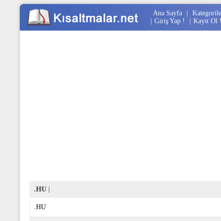
Ana Sayfa
|
Kategoril
|
Giriş Yap !
|
Kayıt Ol 
.HU
|
.HU