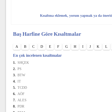
Kısaltma eklemek, yorum yapmak ya da öneri
Baş Harfine Göre Kısaltmalar
A
B
C
D
E
F
G
H
I
J
K
L
En çok incelenen kısaltmalar
1.
SHÇEK
2.
PS
3.
BTW
4.
IT
5.
TCDD
6.
AÖF
7.
ALES
8.
PDR