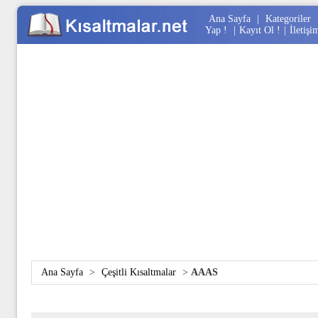
Ana Sayfa
|
Kategoriler
Yap !
|
Kayıt Ol !
|
İletişi
Ana Sayfa
>
Çeşitli Kısaltmalar
>
AAAS