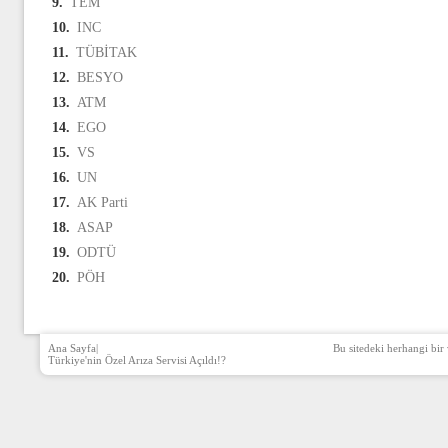
9.
TEM
10.
INC
11.
TÜBİTAK
12.
BESYO
13.
ATM
14.
EGO
15.
VS
16.
UN
17.
AK Parti
18.
ASAP
19.
ODTÜ
20.
PÖH
Ana Sayfa
|
Bu sitedeki herhangi bir 
Türkiye'nin Özel Arıza Servisi Açıldı!?