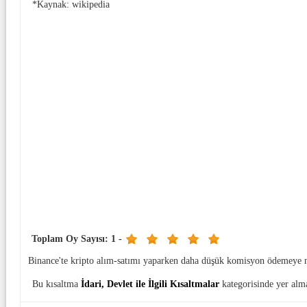
*Kaynak: wikipedia
Toplam Oy Sayısı:
1
-
Binance'te kripto alım-satımı yaparken daha düşük komisyon ödemeye 
Bu kısaltma
İdari, Devlet ile İlgili Kısaltmalar
kategorisinde yer alm