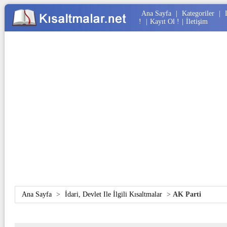
Ana Sayfa
|
Kategoriler
|
!
|
Kayıt Ol !
|
İletişim
Ana Sayfa
>
İdari, Devlet Ile İlgili Kısaltmalar
>
AK Parti