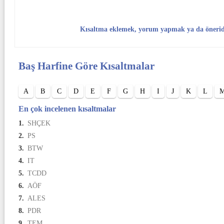
Kısaltma eklemek, yorum yapmak ya da öneri
Baş Harfine Göre Kısaltmalar
A
B
C
D
E
F
G
H
I
J
K
L
En çok incelenen kısaltmalar
1.
SHÇEK
2.
PS
3.
BTW
4.
IT
5.
TCDD
6.
AÖF
7.
ALES
8.
PDR
9.
TEM