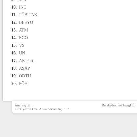
10.
INC
11.
TÜBİTAK
12.
BESYO
13.
ATM
14.
EGO
15.
VS
16.
UN
17.
AK Parti
18.
ASAP
19.
ODTÜ
20.
PÖH
Ana Sayfa
|
Bu sitedeki herhangi bir 
Türkiye'nin Özel Arıza Servisi Açıldı!?