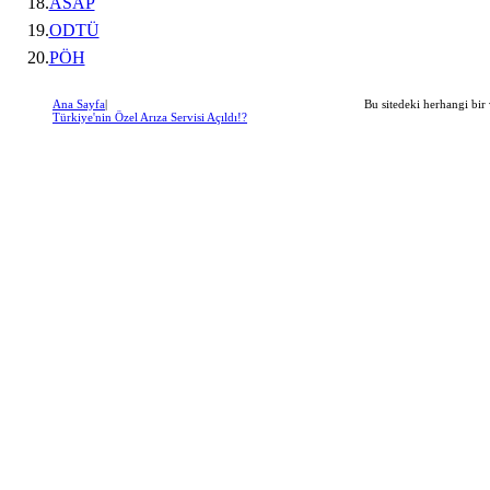
18.
ASAP
19.
ODTÜ
20.
PÖH
Ana Sayfa
|
Bu sitedeki herhangi bir 
Türkiye'nin Özel Arıza Servisi Açıldı!?