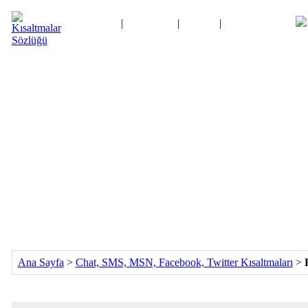
Ana Sayfa
|
Kategoriler
|
Logolar
|
Kısaltma Oyunu
İletişim
Ana Sayfa
>
Chat, SMS, MSN, Facebook, Twitter Kısaltmaları
>