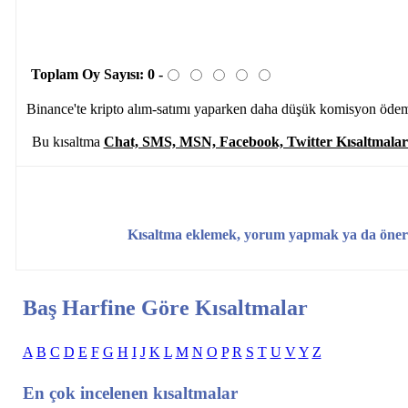
Toplam Oy Sayısı:
0
-
Binance'te kripto alım-satımı yaparken daha düşük komisyon öde
Bu kısaltma
Chat, SMS, MSN, Facebook, Twitter Kısaltmala
Kısaltma eklemek, yorum yapmak ya da öner
Baş Harfine Göre Kısaltmalar
A
B
C
D
E
F
G
H
I
J
K
L
M
N
O
P
R
S
T
U
V
Y
Z
En çok incelenen kısaltmalar