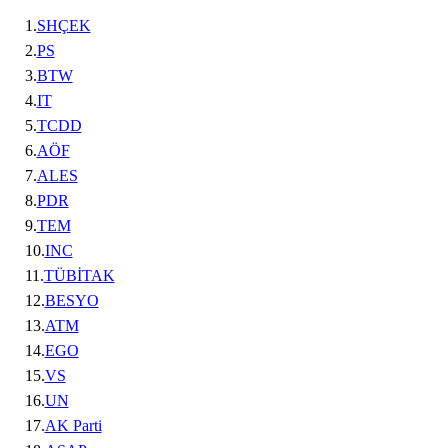
1.
SHÇEK
2.
PS
3.
BTW
4.
IT
5.
TCDD
6.
AÖF
7.
ALES
8.
PDR
9.
TEM
10.
INC
11.
TÜBİTAK
12.
BESYO
13.
ATM
14.
EGO
15.
VS
16.
UN
17.
AK Parti