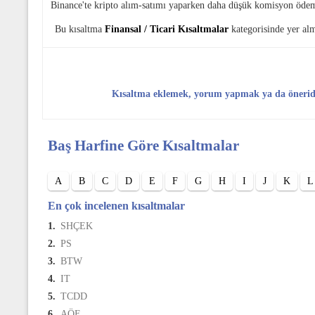
Binance'te kripto alım-satımı yaparken daha düşük komisyon öde
Bu kısaltma
Finansal / Ticari Kısaltmalar
kategorisinde yer al
Kısaltma eklemek, yorum yapmak ya da öneri
Baş Harfine Göre Kısaltmalar
A
B
C
D
E
F
G
H
I
J
K
L
En çok incelenen kısaltmalar
1.
SHÇEK
2.
PS
3.
BTW
4.
IT
5.
TCDD
6.
AÖF