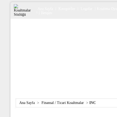
Ana Sayfa
|
Kategoriler
|
Logolar
|
Kısaltma Oy
!
|
İletişim
Ana Sayfa
>
Finansal / Ticari Kısaltmalar
>
INC