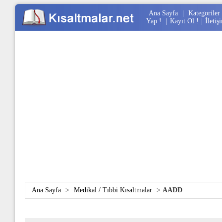
Ana Sayfa
|
Kategoriler
Yap !
|
Kayıt Ol !
|
İletiş
Ana Sayfa
>
Medikal / Tıbbi Kısaltmalar
>
AADD