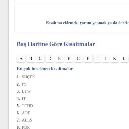
Kısaltma eklemek, yorum yapmak ya da öneri
Baş Harfine Göre Kısaltmalar
A
B
C
D
E
F
G
H
I
J
K
L
En çok incelenen kısaltmalar
1.
SHÇEK
2.
PS
3.
BTW
4.
IT
5.
TCDD
6.
AÖF
7.
ALES
8.
PDR