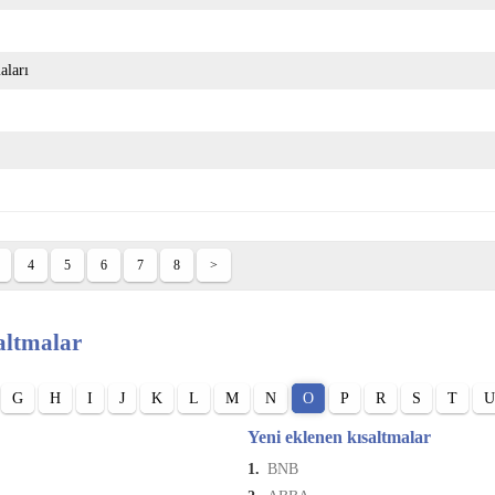
aları
4
5
6
7
8
>
altmalar
G
H
I
J
K
L
M
N
O
P
R
S
T
U
Yeni eklenen kısaltmalar
1.
BNB