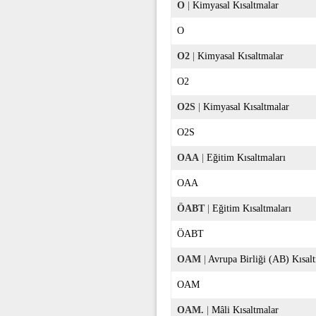
O
|
Kimyasal Kısaltmalar
O
O2
|
Kimyasal Kısaltmalar
O2
O2S
|
Kimyasal Kısaltmalar
O2S
OAA
|
Eğitim Kısaltmaları
OAA
ÖABT
|
Eğitim Kısaltmaları
ÖABT
OAM
|
Avrupa Birliği (AB) Kısalt
OAM
OAM.
|
Mâli Kısaltmalar