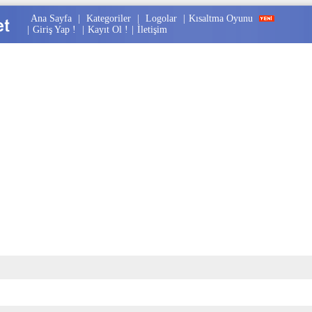
Ana Sayfa
|
Kategoriler
|
Logolar
|
Kısaltma Oyunu
|
Giriş Yap !
|
Kayıt Ol !
|
İletişim