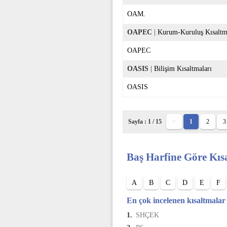
OAM.
OAPEC
|
Kurum-Kuruluş Kısaltm
OAPEC
OASIS
|
Bilişim Kısaltmaları
OASIS
Sayfa : 1 / 15
<
1
2
3
Baş Harfine Göre Kıs
A
B
C
D
E
F
En çok incelenen kısaltmalar
1.
SHÇEK