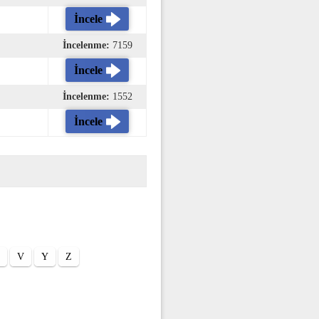
İncele
İncelenme:
7159
İncele
İncelenme:
1552
İncele
V
Y
Z