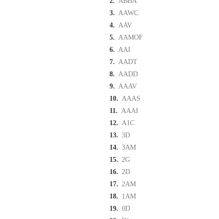
2.
ABBA
3.
AAWC
4.
AAV
5.
AAMOF
6.
AAI
7.
AADT
8.
AADD
9.
AAAV
10.
AAAS
11.
AAAI
12.
A1C
13.
3D
14.
3AM
15.
2G
16.
2D
17.
2AM
18.
1AM
19.
0D