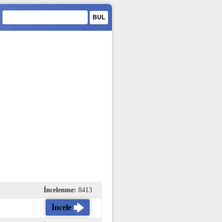
İncelenme:
8413
İncele