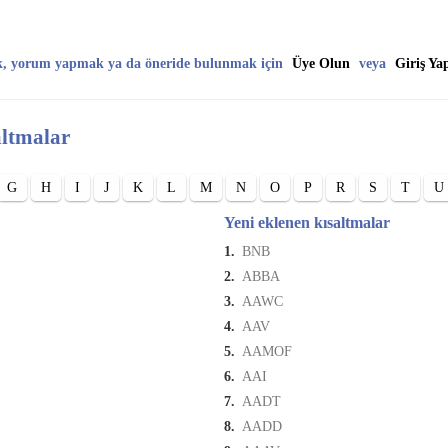
k, yorum yapmak ya da öneride bulunmak için
Üye Olun
veya
Giriş Ya
altmalar
G
H
I
J
K
L
M
N
O
P
R
S
T
U
Yeni eklenen kısaltmalar
1.
BNB
2.
ABBA
3.
AAWC
4.
AAV
5.
AAMOF
6.
AAI
7.
AADT
8.
AADD