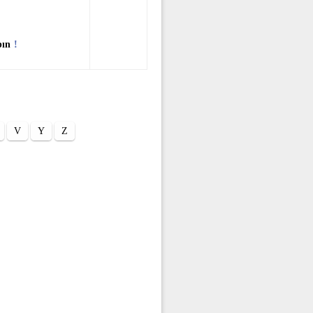
pın
!
V
Y
Z