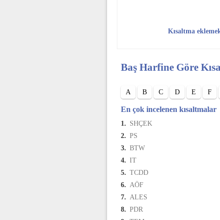
Kısaltma ekleme
Baş Harfine Göre Kıs
A
B
C
D
E
F
En çok incelenen kısaltmalar
1.
SHÇEK
2.
PS
3.
BTW
4.
IT
5.
TCDD
6.
AÖF
7.
ALES
8.
PDR