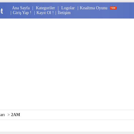
Ana Sayfa
|
Kategoriler
|
Logolar
|
Kısaltma Oyunu
|
Giriş Yap !
|
Kayıt Ol !
|
İletişim
arı
>
2AM