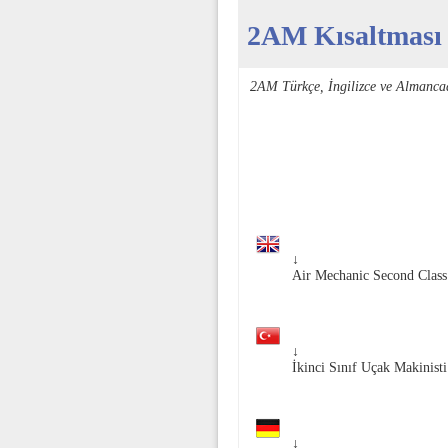
2AM Kısaltması -
2AM Türkçe, İngilizce ve Almanca
↓
Air Mechanic Second Class
↓
İkinci Sınıf Uçak Makinisti
↓