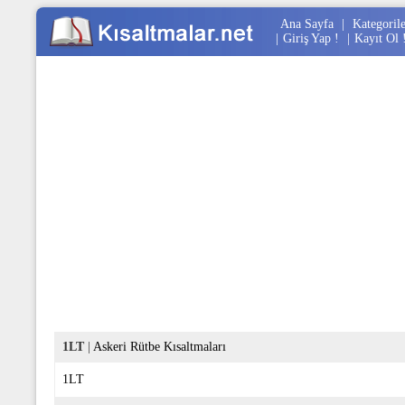
Ana Sayfa
|
Kategoril
|
Giriş Yap !
|
Kayıt Ol 
1LT
|
Askeri Rütbe Kısaltmaları
1LT