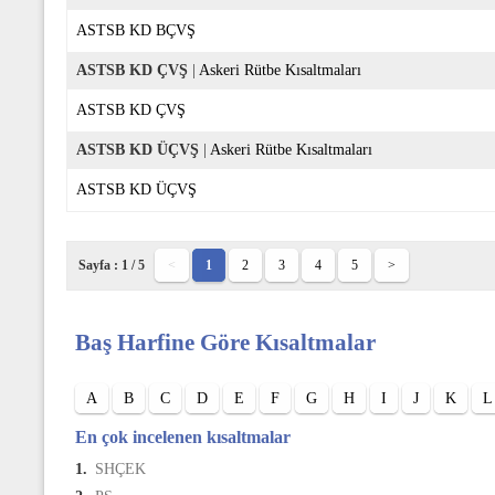
ASTSB KD BÇVŞ
ASTSB KD ÇVŞ
|
Askeri Rütbe Kısaltmaları
ASTSB KD ÇVŞ
ASTSB KD ÜÇVŞ
|
Askeri Rütbe Kısaltmaları
ASTSB KD ÜÇVŞ
Sayfa : 1 / 5
<
1
2
3
4
5
>
Baş Harfine Göre Kısaltmalar
A
B
C
D
E
F
G
H
I
J
K
L
En çok incelenen kısaltmalar
1.
SHÇEK