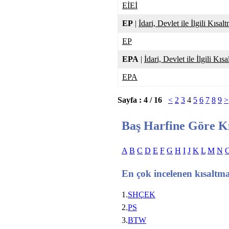
EİEİ
EP
|
İdari, Devlet ile İlgili Kısal
EP
EPA
|
İdari, Devlet ile İlgili Kıs
EPA
Sayfa : 4 / 16
<
2
3
4
5
6
7
8
9
>
Baş Harfine Göre K
A
B
C
D
E
F
G
H
I
J
K
L
M
N
En çok incelenen kısaltm
1.
SHÇEK
2.
PS
3.
BTW