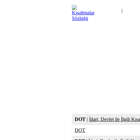
Ana Sayfa
|
Kategori
İletişim
DOT
|
İdari, Devlet ile İlgili Kıs
DOT