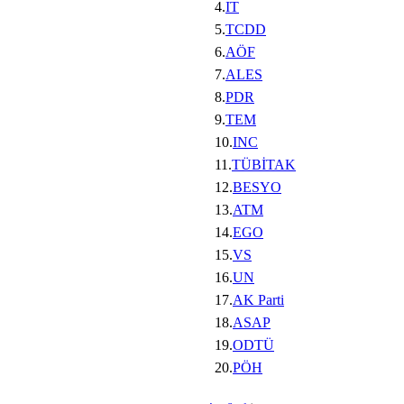
4.
IT
5.
TCDD
6.
AÖF
7.
ALES
8.
PDR
9.
TEM
10.
INC
11.
TÜBİTAK
12.
BESYO
13.
ATM
14.
EGO
15.
VS
16.
UN
17.
AK Parti
18.
ASAP
19.
ODTÜ
20.
PÖH