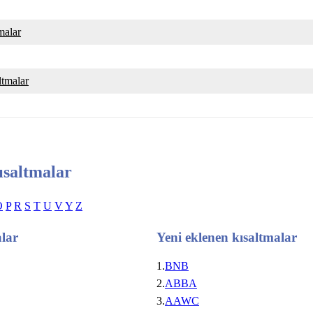
tmalar
altmalar
ısaltmalar
O
P
R
S
T
U
V
Y
Z
alar
Yeni eklenen kısaltmalar
1.
BNB
2.
ABBA
3.
AAWC