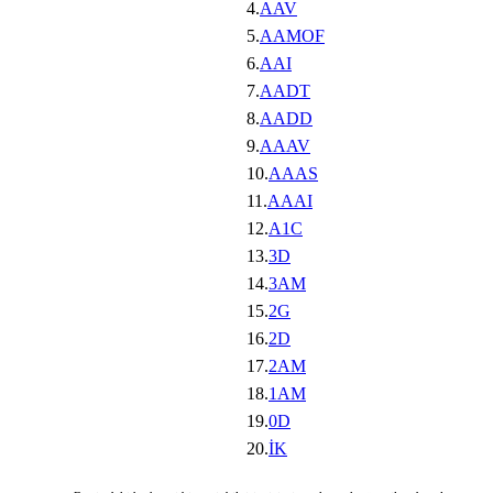
4.
AAV
5.
AAMOF
6.
AAI
7.
AADT
8.
AADD
9.
AAAV
10.
AAAS
11.
AAAI
12.
A1C
13.
3D
14.
3AM
15.
2G
16.
2D
17.
2AM
18.
1AM
19.
0D
20.
İK