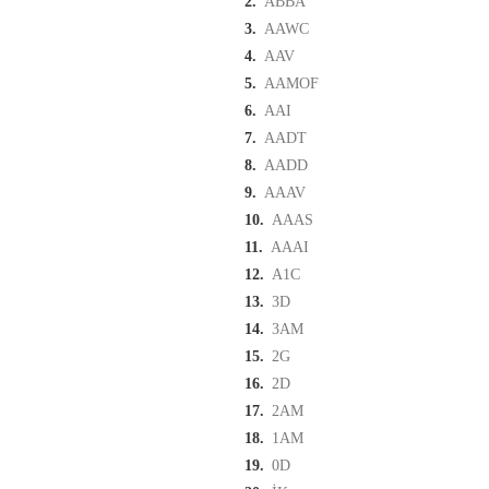
2.
ABBA
3.
AAWC
4.
AAV
5.
AAMOF
6.
AAI
7.
AADT
8.
AADD
9.
AAAV
10.
AAAS
11.
AAAI
12.
A1C
13.
3D
14.
3AM
15.
2G
16.
2D
17.
2AM
18.
1AM
19.
0D