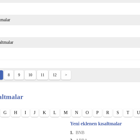
ltmalar
saltmalar
8
9
10
11
12
>
altmalar
G
H
I
J
K
L
M
N
O
P
R
S
T
U
Yeni eklenen kısaltmalar
1.
BNB