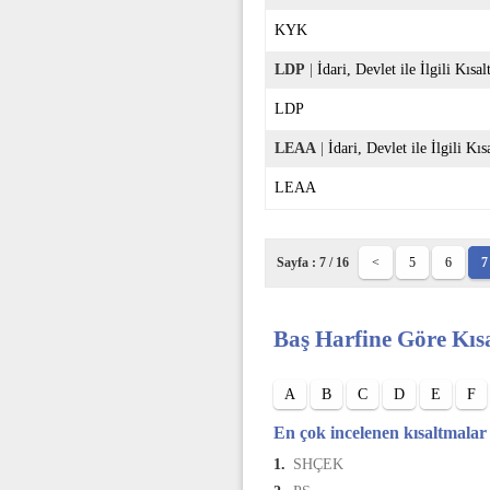
KYK
LDP
|
İdari, Devlet ile İlgili Kısa
LDP
LEAA
|
İdari, Devlet ile İlgili Kı
LEAA
Sayfa : 7 / 16
<
5
6
7
Baş Harfine Göre Kıs
A
B
C
D
E
F
En çok incelenen kısaltmalar
1.
SHÇEK