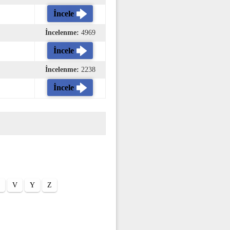
İncele
İncelenme:
4969
İncele
İncelenme:
2238
İncele
V
Y
Z