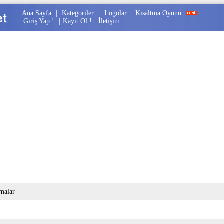
Ana Sayfa
|
Kategoriler
|
Logolar
|
Kısaltma Oyunu
|
Giriş Yap !
|
Kayıt Ol !
|
İletişim
tmalar