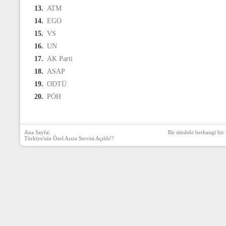
13.
ATM
14.
EGO
15.
VS
16.
UN
17.
AK Parti
18.
ASAP
19.
ODTÜ
20.
PÖH
Ana Sayfa
|
Bu sitedeki herhangi bir 
Türkiye'nin Özel Arıza Servisi Açıldı!?