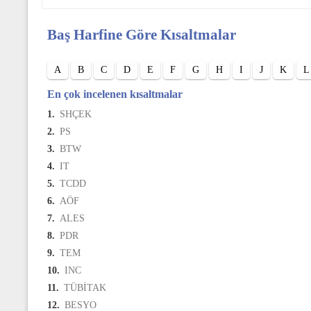
Baş Harfine Göre Kısaltmalar
A
B
C
D
E
F
G
H
I
J
K
L
En çok incelenen kısaltmalar
1.
SHÇEK
2.
PS
3.
BTW
4.
IT
5.
TCDD
6.
AÖF
7.
ALES
8.
PDR
9.
TEM
10.
INC
11.
TÜBİTAK
12.
BESYO