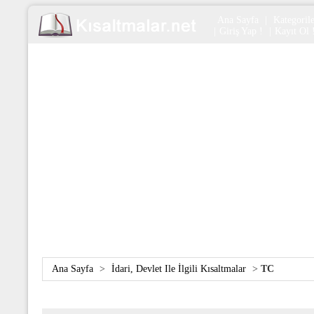
Ana Sayfa
|
Kategoril
|
Giriş Yap !
|
Kayıt Ol 
Ana Sayfa
>
İdari, Devlet Ile İlgili Kısaltmalar
>
TC