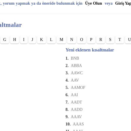
k, yorum yapmak ya da öneride bulunmak için
Üye Olun
veya
Giriş Ya
altmalar
G
H
I
J
K
L
M
N
O
P
R
S
T
U
Yeni eklenen kısaltmalar
1.
BNB
2.
ABBA
3.
AAWC
4.
AAV
5.
AAMOF
6.
AAI
7.
AADT
8.
AADD
9.
AAAV
10.
AAAS