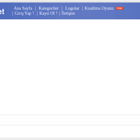
Ana Sayfa
|
Kategoriler
|
Logolar
|
Kısaltma Oyunu
|
Giriş Yap !
|
Kayıt Ol !
|
İletişim