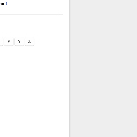
pın
!
V
Y
Z