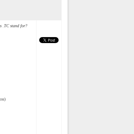
s .TC stand for?
ısı)