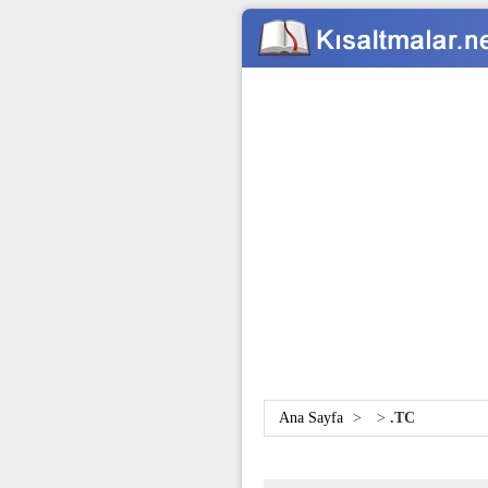
Ana Sayfa
>
>
.TC