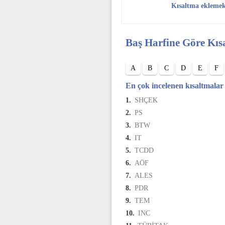
Kısaltma ekleme
Baş Harfine Göre Kıs
A
B
C
D
E
F
En çok incelenen kısaltmalar
1.
SHÇEK
2.
PS
3.
BTW
4.
IT
5.
TCDD
6.
AÖF
7.
ALES
8.
PDR
9.
TEM
10.
INC