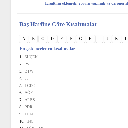
Kısaltma eklemek, yorum yapmak ya da öneri
Baş Harfine Göre Kısaltmalar
A
B
C
D
E
F
G
H
I
J
K
L
En çok incelenen kısaltmalar
1.
SHÇEK
2.
PS
3.
BTW
4.
IT
5.
TCDD
6.
AÖF
7.
ALES
8.
PDR
9.
TEM
10.
INC