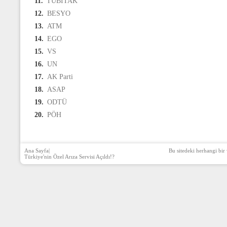
11.
TÜBİTAK
12.
BESYO
13.
ATM
14.
EGO
15.
VS
16.
UN
17.
AK Parti
18.
ASAP
19.
ODTÜ
20.
PÖH
Ana Sayfa
|
Bu sitedeki herhangi bir 
Türkiye'nin Özel Arıza Servisi Açıldı!?