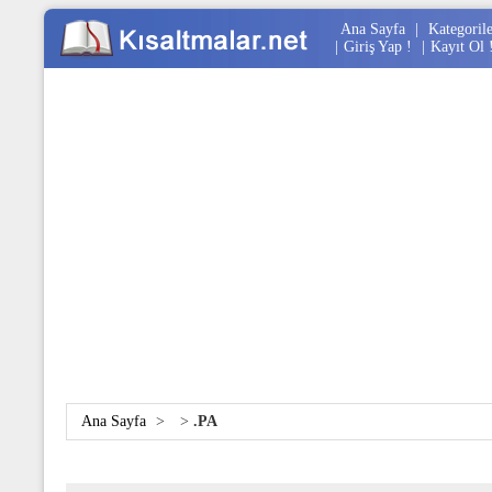
Ana Sayfa
|
Kategoril
|
Giriş Yap !
|
Kayıt Ol 
Ana Sayfa
>
>
.PA