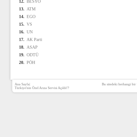
12.
BESYO
13.
ATM
14.
EGO
15.
VS
16.
UN
17.
AK Parti
18.
ASAP
19.
ODTÜ
20.
PÖH
Ana Sayfa
|
Bu sitedeki herhangi bir 
Türkiye'nin Özel Arıza Servisi Açıldı!?