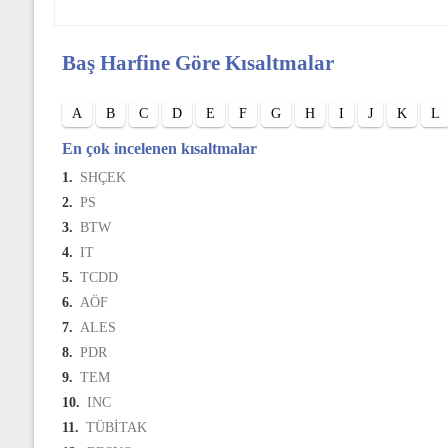
Baş Harfine Göre Kısaltmalar
A
B
C
D
E
F
G
H
I
J
K
L
En çok incelenen kısaltmalar
1.
SHÇEK
2.
PS
3.
BTW
4.
IT
5.
TCDD
6.
AÖF
7.
ALES
8.
PDR
9.
TEM
10.
INC
11.
TÜBİTAK