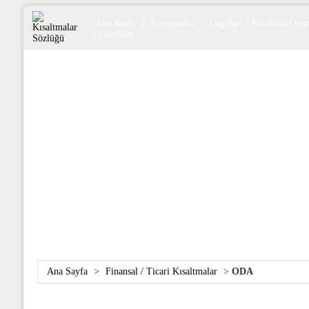
Ana Sayfa
|
Kategoriler
|
Logolar
|
Kısaltma Oyu
!
|
İletişim
Ana Sayfa
>
Finansal / Ticari Kısaltmalar
>
ODA