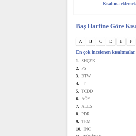
Kısaltma eklemek
Baş Harfine Göre Kıs
A
B
C
D
E
F
En çok incelenen kısaltmalar
1.
SHÇEK
2.
PS
3.
BTW
4.
IT
5.
TCDD
6.
AÖF
7.
ALES
8.
PDR
9.
TEM
10.
INC