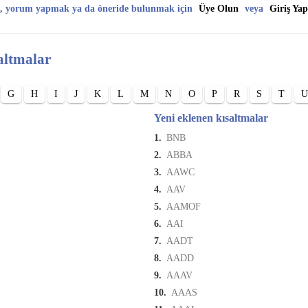
, yorum yapmak ya da öneride bulunmak için
Üye Olun
veya
Giriş Yap
altmalar
G
H
I
J
K
L
M
N
O
P
R
S
T
U
Yeni eklenen kısaltmalar
1.
BNB
2.
ABBA
3.
AAWC
4.
AAV
5.
AAMOF
6.
AAI
7.
AADT
8.
AADD
9.
AAAV
10.
AAAS