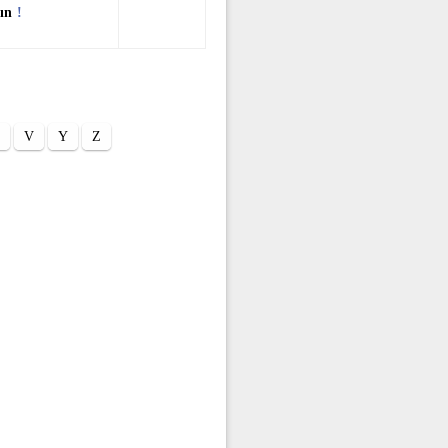
ın
!
V
Y
Z