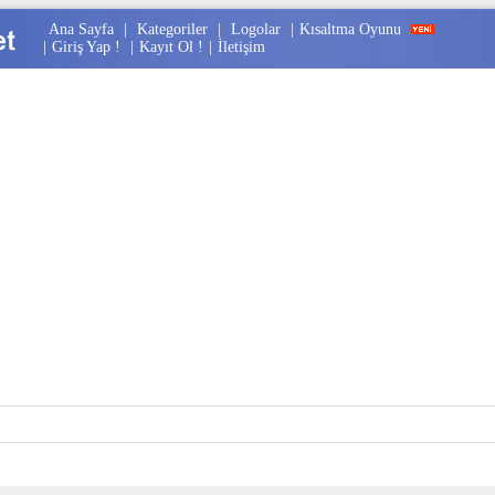
Ana Sayfa
|
Kategoriler
|
Logolar
|
Kısaltma Oyunu
|
Giriş Yap !
|
Kayıt Ol !
|
İletişim