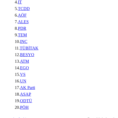
4.
IT
5.
TCDD
6.
AÖF
7.
ALES
8.
PDR
9.
TEM
10.
INC
11.
TÜBİTAK
12.
BESYO
13.
ATM
14.
EGO
15.
VS
16.
UN
17.
AK Parti
18.
ASAP
19.
ODTÜ
20.
PÖH