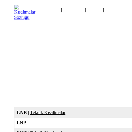
Ana Sayfa
|
Kategoriler
|
Logolar
|
Kısaltma Oyu
İletişim
LNB
|
Teknik Kısaltmalar
LNB