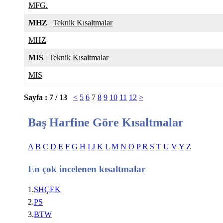
MFG.
MHZ
|
Teknik Kısaltmalar
MHZ
MIS
|
Teknik Kısaltmalar
MIS
Sayfa : 7 / 13
<
5
6
7
8
9
10
11
12
>
Baş Harfine Göre Kısaltmalar
A
B
C
D
E
F
G
H
I
J
K
L
M
N
O
P
R
S
T
U
V
Y
Z
En çok incelenen kısaltmalar
1.
SHÇEK
2.
PS
3.
BTW