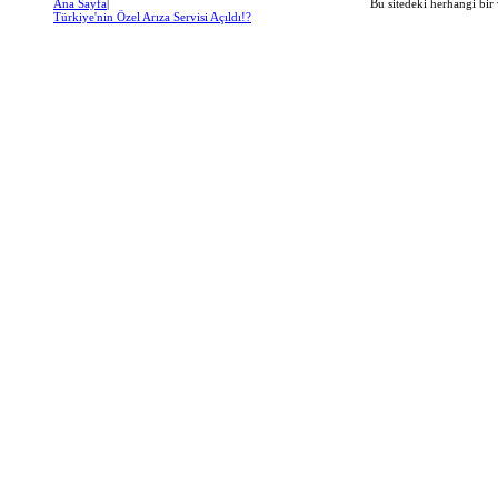
Ana Sayfa
|
Bu sitedeki herhangi bir 
Türkiye'nin Özel Arıza Servisi Açıldı!?