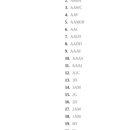
2.
ABBA
3.
AAWC
4.
AAV
5.
AAMOF
6.
AAI
7.
AADT
8.
AADD
9.
AAAV
10.
AAAS
11.
AAAI
12.
A1C
13.
3D
14.
3AM
15.
2G
16.
2D
17.
2AM
18.
1AM
19.
0D