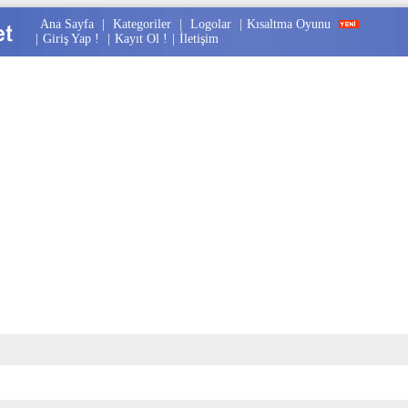
Ana Sayfa
|
Kategoriler
|
Logolar
|
Kısaltma Oyunu
|
Giriş Yap !
|
Kayıt Ol !
|
İletişim