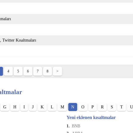
tmaları
Twitter Kısaltmaları
4
5
6
7
8
>
altmalar
G
H
I
J
K
L
M
N
O
P
R
S
T
U
Yeni eklenen kısaltmalar
1.
BNB