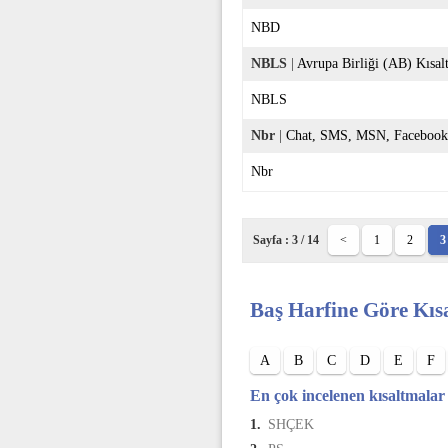
NBD
NBLS
|
Avrupa Birliği (AB) Kısal
NBLS
Nbr
|
Chat, SMS, MSN, Facebook, 
Nbr
Sayfa : 3 / 14
<
1
2
3
Baş Harfine Göre Kıs
A
B
C
D
E
F
En çok incelenen kısaltmalar
1.
SHÇEK