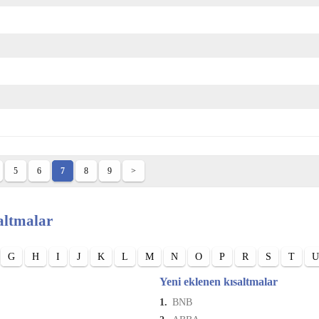
5
6
7
8
9
>
altmalar
G
H
I
J
K
L
M
N
O
P
R
S
T
U
Yeni eklenen kısaltmalar
1.
BNB