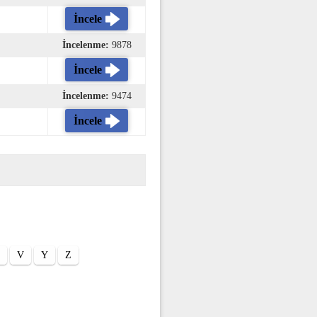
İncele
İncelenme:
9878
İncele
İncelenme:
9474
İncele
V
Y
Z