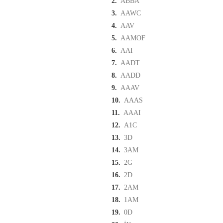
2.
ABBA
3.
AAWC
4.
AAV
5.
AAMOF
6.
AAI
7.
AADT
8.
AADD
9.
AAAV
10.
AAAS
11.
AAAI
12.
A1C
13.
3D
14.
3AM
15.
2G
16.
2D
17.
2AM
18.
1AM
19.
0D