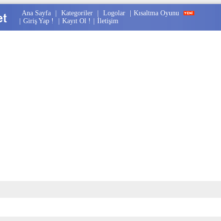
Ana Sayfa
|
Kategoriler
|
Logolar
|
Kısaltma Oyunu
|
Giriş Yap !
|
Kayıt Ol !
|
İletişim