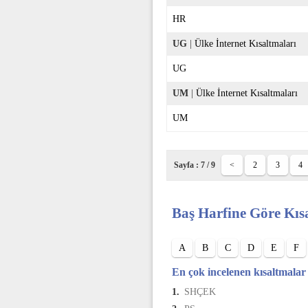
HR
UG
|
Ülke İnternet Kısaltmaları
UG
UM
|
Ülke İnternet Kısaltmaları
UM
Sayfa : 7 / 9
<
2
3
4
Baş Harfine Göre Kıs
A
B
C
D
E
F
En çok incelenen kısaltmalar
1.
SHÇEK