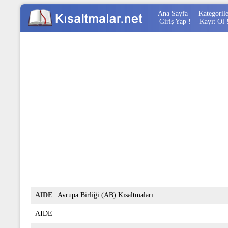
Ana Sayfa
|
Kategoril
|
Giriş Yap !
|
Kayıt Ol 
AIDE
|
Avrupa Birliği (AB) Kısaltmaları
AIDE