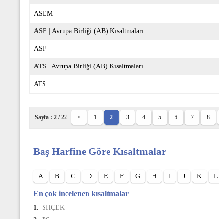
ASEM
ASF
|
Avrupa Birliği (AB) Kısaltmaları
ASF
ATS
|
Avrupa Birliği (AB) Kısaltmaları
ATS
Sayfa : 2 / 22
<
1
2
3
4
5
6
7
8
Baş Harfine Göre Kısaltmalar
A
B
C
D
E
F
G
H
I
J
K
L
En çok incelenen kısaltmalar
1.
SHÇEK