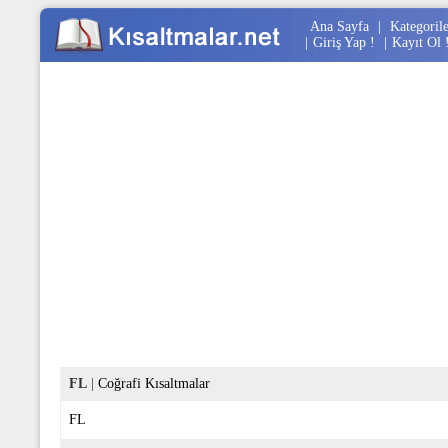
Ana Sayfa
|
Kategoril
|
Giriş Yap !
|
Kayıt Ol 
FL
|
Coğrafi Kısaltmalar
FL