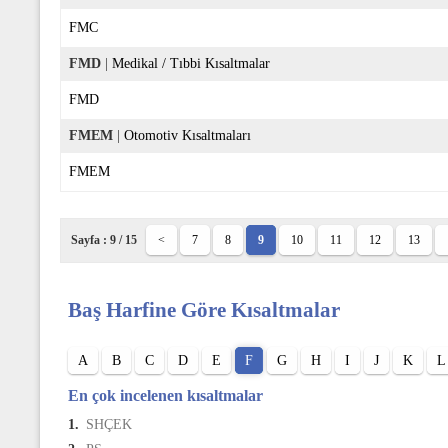
FMC
FMD
|
Medikal / Tıbbi Kısaltmalar
FMD
FMEM
|
Otomotiv Kısaltmaları
FMEM
Sayfa : 9 / 15
<
7
8
9
10
11
12
13
Baş Harfine Göre Kısaltmalar
A
B
C
D
E
F
G
H
I
J
K
L
En çok incelenen kısaltmalar
1.
SHÇEK