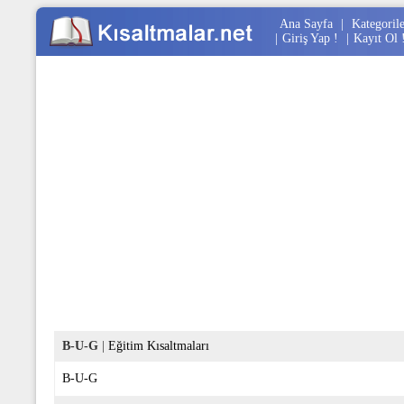
Ana Sayfa
|
Kategoril
|
Giriş Yap !
|
Kayıt Ol 
B-U-G
|
Eğitim Kısaltmaları
B-U-G