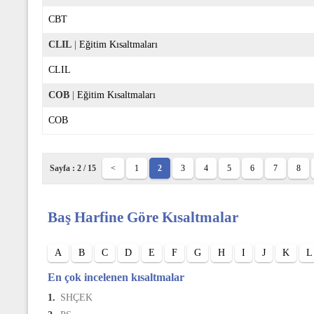
CBT
CLIL
|
Eğitim Kısaltmaları
CLIL
COB
|
Eğitim Kısaltmaları
COB
Sayfa : 2 / 15
<
1
2
3
4
5
6
7
8
Baş Harfine Göre Kısaltmalar
A
B
C
D
E
F
G
H
I
J
K
L
En çok incelenen kısaltmalar
1.
SHÇEK