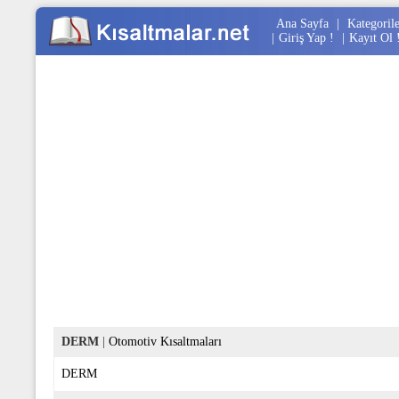
Ana Sayfa
|
Kategoril
|
Giriş Yap !
|
Kayıt Ol 
DERM
|
Otomotiv Kısaltmaları
DERM