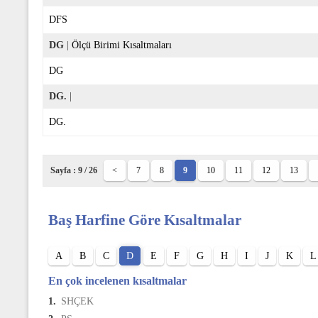
DFS
DG
|
Ölçü Birimi Kısaltmaları
DG
DG.
|
DG.
Sayfa : 9 / 26
<
7
8
9
10
11
12
13
Baş Harfine Göre Kısaltmalar
A
B
C
D
E
F
G
H
I
J
K
L
En çok incelenen kısaltmalar
1.
SHÇEK