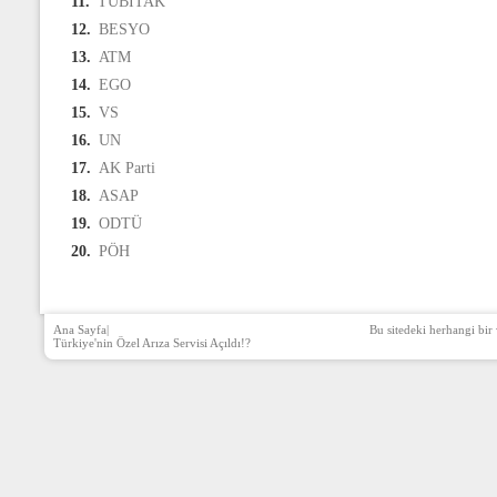
11.
TÜBİTAK
12.
BESYO
13.
ATM
14.
EGO
15.
VS
16.
UN
17.
AK Parti
18.
ASAP
19.
ODTÜ
20.
PÖH
Ana Sayfa
|
Bu sitedeki herhangi bir 
Türkiye'nin Özel Arıza Servisi Açıldı!?