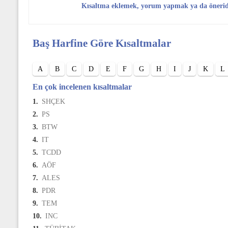
Kısaltma eklemek, yorum yapmak ya da öneri
Baş Harfine Göre Kısaltmalar
A
B
C
D
E
F
G
H
I
J
K
L
En çok incelenen kısaltmalar
1.
SHÇEK
2.
PS
3.
BTW
4.
IT
5.
TCDD
6.
AÖF
7.
ALES
8.
PDR
9.
TEM
10.
INC