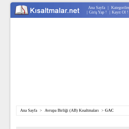
Ana Sayfa
|
Kategorile
|
Giriş Yap !
|
Kayıt Ol !
Ana Sayfa
>
Avrupa Birliği (AB) Kısaltmaları
>
GAC