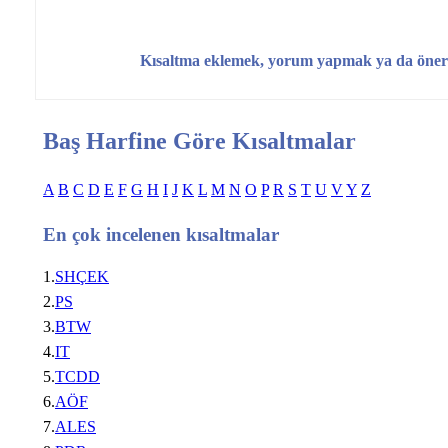
Kısaltma eklemek, yorum yapmak ya da öner
Baş Harfine Göre Kısaltmalar
A
B
C
D
E
F
G
H
I
J
K
L
M
N
O
P
R
S
T
U
V
Y
Z
En çok incelenen kısaltmalar
1.
SHÇEK
2.
PS
3.
BTW
4.
IT
5.
TCDD
6.
AÖF
7.
ALES