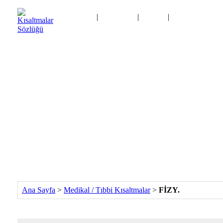
Ana Sayfa
|
Kategoriler
|
Logolar
|
Kısaltma Oyunu
İletişim
Ana Sayfa
>
Medikal / Tıbbi Kısaltmalar
>
FİZY.