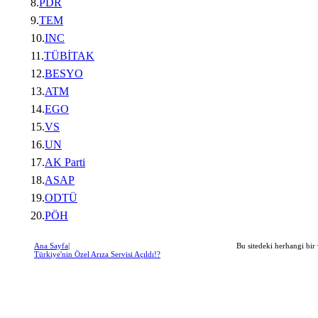
8.
PDR
9.
TEM
10.
INC
11.
TÜBİTAK
12.
BESYO
13.
ATM
14.
EGO
15.
VS
16.
UN
17.
AK Parti
18.
ASAP
19.
ODTÜ
20.
PÖH
Ana Sayfa
|
Bu sitedeki herhangi bir 
Türkiye'nin Özel Arıza Servisi Açıldı!?