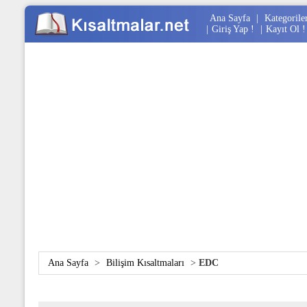
Ana Sayfa
|
Kategorile
|
Giriş Yap !
|
Kayıt Ol !
Ana Sayfa
>
Bilişim Kısaltmaları
>
EDC