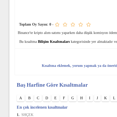
Toplam Oy Sayısı:
0
-
Binance'te kripto alım-satımı yaparken daha düşük komisyon ödem
Bu kısaltma
Bilişim Kısaltmaları
kategorisinde yer almaktadır v
Kısaltma eklemek, yorum yapmak ya da öneri
Baş Harfine Göre Kısaltmalar
A
B
C
D
E
F
G
H
I
J
K
L
En çok incelenen kısaltmalar
1.
SHÇEK