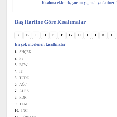
Kısaltma eklemek, yorum yapmak ya da öneri
Baş Harfine Göre Kısaltmalar
A
B
C
D
E
F
G
H
I
J
K
L
En çok incelenen kısaltmalar
1.
SHÇEK
2.
PS
3.
BTW
4.
IT
5.
TCDD
6.
AÖF
7.
ALES
8.
PDR
9.
TEM
10.
INC