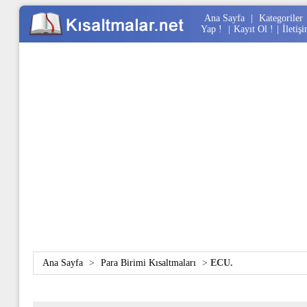
Ana Sayfa
|
Kategoriler
Yap !
|
Kayıt Ol !
|
İletiş
Ana Sayfa
>
Para Birimi Kısaltmaları
>
ECU.