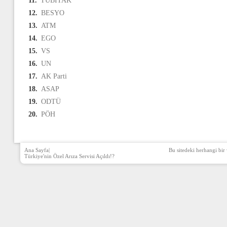
11.
TÜBİTAK
12.
BESYO
13.
ATM
14.
EGO
15.
VS
16.
UN
17.
AK Parti
18.
ASAP
19.
ODTÜ
20.
PÖH
Ana Sayfa
|
Bu sitedeki herhangi bir 
Türkiye'nin Özel Arıza Servisi Açıldı!?