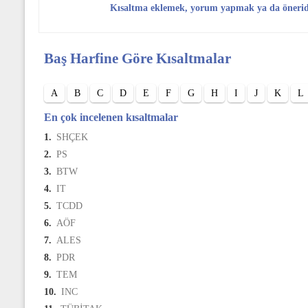
Kısaltma eklemek, yorum yapmak ya da öneri
Baş Harfine Göre Kısaltmalar
A
B
C
D
E
F
G
H
I
J
K
L
En çok incelenen kısaltmalar
1.
SHÇEK
2.
PS
3.
BTW
4.
IT
5.
TCDD
6.
AÖF
7.
ALES
8.
PDR
9.
TEM
10.
INC