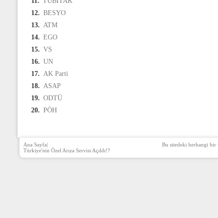
11.
TÜBİTAK
12.
BESYO
13.
ATM
14.
EGO
15.
VS
16.
UN
17.
AK Parti
18.
ASAP
19.
ODTÜ
20.
PÖH
Ana Sayfa
|
Bu sitedeki herhangi bir 
Türkiye'nin Özel Arıza Servisi Açıldı!?