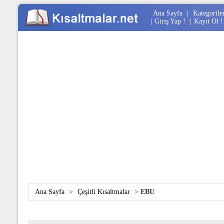
Ana Sayfa
|
Kategorile
|
Giriş Yap !
|
Kayıt Ol !
Ana Sayfa
>
Çeşitli Kısaltmalar
>
EBU