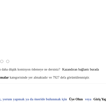
en daha düşük komisyon ödemeye ne dersiniz?
Kazandıran bağlantı burada
ltmalar
kategorisinde yer almaktadır ve 7927 defa görüntülenmiştir.
k, yorum yapmak ya da öneride bulunmak için
Üye Olun
veya
Giriş Ya