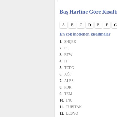
Baş Harfine Göre Kısal
A
B
C
D
E
F
G
En çok incelenen kısaltmalar
1.
SHÇEK
2.
PS
3.
BTW
4.
IT
5.
TCDD
6.
AÖF
7.
ALES
8.
PDR
9.
TEM
10.
INC
11.
TÜBİTAK
12.
BESYO