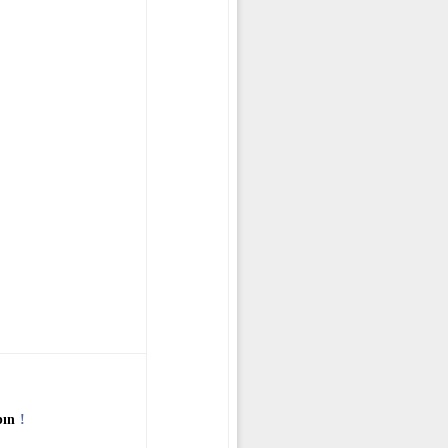
pın
!