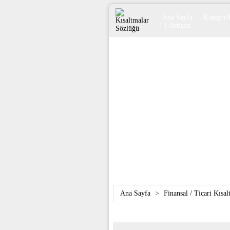
Ana Sayfa
|
Kategoril
!
|
İletişim
Ana Sayfa
>
Finansal / Ticari Kısal