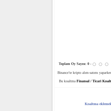
Toplam Oy Sayısı:
0
-
Binance'te kripto alım-satımı yapark
Bu kısaltma
Finansal / Ticari Kısa
Kısaltma ekleme