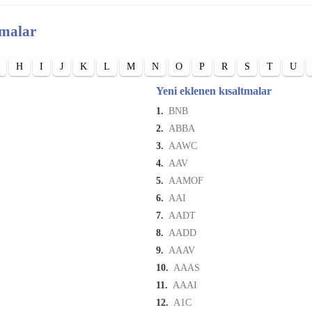
tmalar
H
I
J
K
L
M
N
O
P
R
S
T
U
Yeni eklenen kısaltmalar
1.
BNB
2.
ABBA
3.
AAWC
4.
AAV
5.
AAMOF
6.
AAI
7.
AADT
8.
AADD
9.
AAAV
10.
AAAS
11.
AAAI
12.
A1C