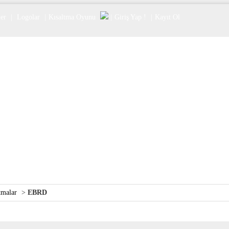
er
|
Logolar
|
Kısaltma Oyunu
|
Giriş Yap !
|
Kayıt Ol
tmalar
>
EBRD