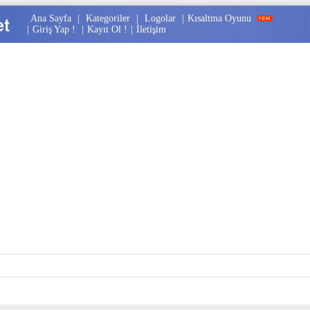
Ana Sayfa
|
Kategoriler
|
Logolar
|
Kısaltma Oyunu
|
Giriş Yap !
|
Kayıt Ol !
|
İletişim