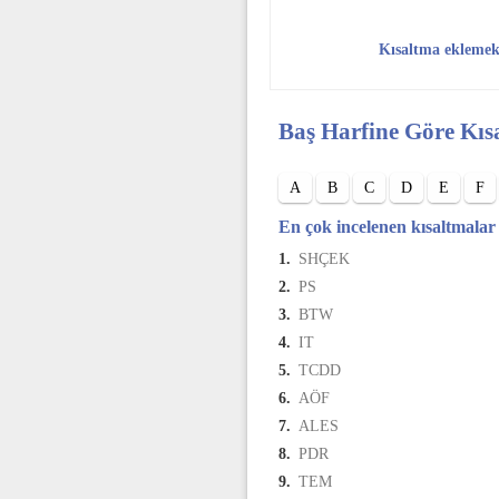
Kısaltma eklemek
Baş Harfine Göre Kıs
A
B
C
D
E
F
En çok incelenen kısaltmalar
1.
SHÇEK
2.
PS
3.
BTW
4.
IT
5.
TCDD
6.
AÖF
7.
ALES
8.
PDR
9.
TEM