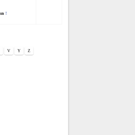
pın
!
V
Y
Z