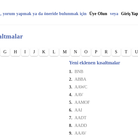
, yorum yapmak ya da öneride bulunmak için
Üye Olun
veya
Giriş Ya
altmalar
G
H
I
J
K
L
M
N
O
P
R
S
T
U
Yeni eklenen kısaltmalar
1.
BNB
2.
ABBA
3.
AAWC
4.
AAV
5.
AAMOF
6.
AAI
7.
AADT
8.
AADD
9.
AAAV