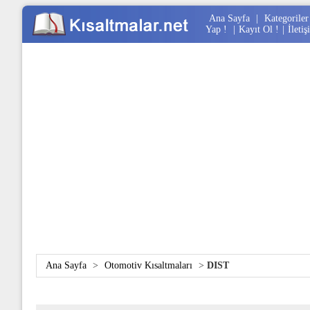
Ana Sayfa
|
Kategoriler
Yap !
|
Kayıt Ol !
|
İletiş
Ana Sayfa
>
Otomotiv Kısaltmaları
>
DIST