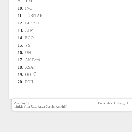
9.
TEM
10.
INC
11.
TÜBİTAK
12.
BESYO
13.
ATM
14.
EGO
15.
VS
16.
UN
17.
AK Parti
18.
ASAP
19.
ODTÜ
20.
PÖH
Ana Sayfa
|
Bu sitedeki herhangi bir 
Türkiye'nin Özel Arıza Servisi Açıldı!?