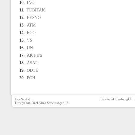
10.
INC
11.
TÜBİTAK
12.
BESYO
13.
ATM
14.
EGO
15.
VS
16.
UN
17.
AK Parti
18.
ASAP
19.
ODTÜ
20.
PÖH
Ana Sayfa
|
Bu sitedeki herhangi bir 
Türkiye'nin Özel Arıza Servisi Açıldı!?