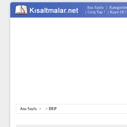
Ana Sayfa
|
Kategorile
|
Giriş Yap !
|
Kayıt Ol !
Ana Sayfa
>
>
DEP