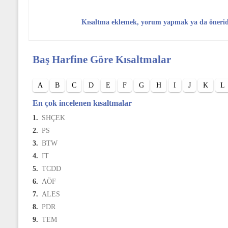
Kısaltma eklemek, yorum yapmak ya da öneri
Baş Harfine Göre Kısaltmalar
A
B
C
D
E
F
G
H
I
J
K
L
En çok incelenen kısaltmalar
1.
SHÇEK
2.
PS
3.
BTW
4.
IT
5.
TCDD
6.
AÖF
7.
ALES
8.
PDR
9.
TEM