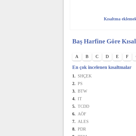
Kısaltma ekleme
Baş Harfine Göre Kısa
A
B
C
D
E
F
En çok incelenen kısaltmalar
1.
SHÇEK
2.
PS
3.
BTW
4.
IT
5.
TCDD
6.
AÖF
7.
ALES
8.
PDR