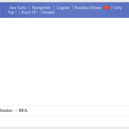
Ana Sayfa
|
Kategoriler
|
Logolar
|
Kısaltma Oyunu
|
Giriş
Yap !
|
Kayıt Ol !
|
İletişim
tmaları
>
DEA.