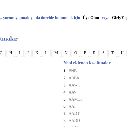
k, yorum yapmak ya da öneride bulunmak için
Üye Olun
veya
Giriş Ya
ltmalar
G
H
I
J
K
L
M
N
O
P
R
S
T
U
Yeni eklenen kısaltmalar
1.
BNB
2.
ABBA
3.
AAWC
4.
AAV
5.
AAMOF
6.
AAI
7.
AADT
8.
AADD