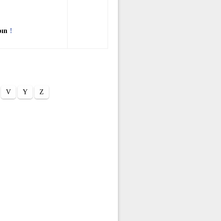
pın
!
V
Y
Z