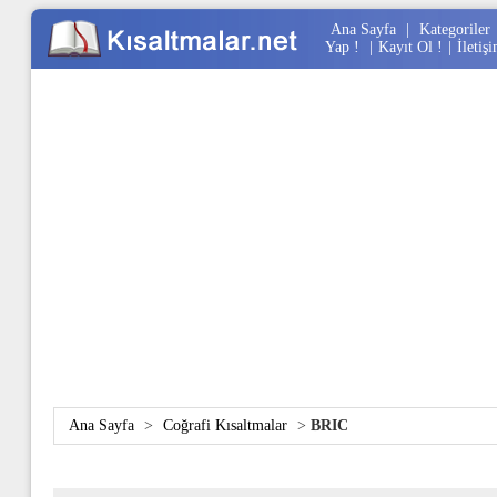
Ana Sayfa
|
Kategoriler
Yap !
|
Kayıt Ol !
|
İletiş
Ana Sayfa
>
Coğrafi Kısaltmalar
>
BRIC