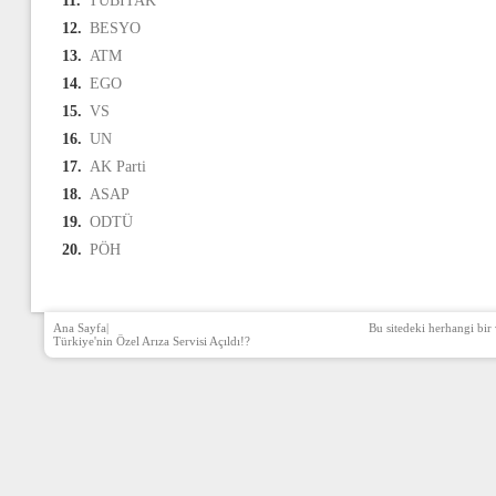
11.
TÜBİTAK
12.
BESYO
13.
ATM
14.
EGO
15.
VS
16.
UN
17.
AK Parti
18.
ASAP
19.
ODTÜ
20.
PÖH
Ana Sayfa
|
Bu sitedeki herhangi bir 
Türkiye'nin Özel Arıza Servisi Açıldı!?