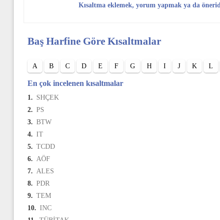
Kısaltma eklemek, yorum yapmak ya da öneri
Baş Harfine Göre Kısaltmalar
A
B
C
D
E
F
G
H
I
J
K
L
En çok incelenen kısaltmalar
1.
SHÇEK
2.
PS
3.
BTW
4.
IT
5.
TCDD
6.
AÖF
7.
ALES
8.
PDR
9.
TEM
10.
INC