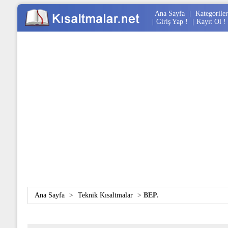
Ana Sayfa
|
Kategoriler
|
Giriş Yap !
|
Kayıt Ol !
Ana Sayfa
>
Teknik Kısaltmalar
>
BEP.