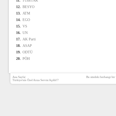
11.
TÜBİTAK
12.
BESYO
13.
ATM
14.
EGO
15.
VS
16.
UN
17.
AK Parti
18.
ASAP
19.
ODTÜ
20.
PÖH
Ana Sayfa
|
Bu sitedeki herhangi bir 
Türkiye'nin Özel Arıza Servisi Açıldı!?