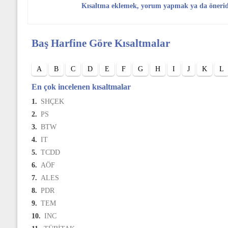
Kısaltma eklemek, yorum yapmak ya da öneri
Baş Harfine Göre Kısaltmalar
A
B
C
D
E
F
G
H
I
J
K
L
En çok incelenen kısaltmalar
1.
SHÇEK
2.
PS
3.
BTW
4.
IT
5.
TCDD
6.
AÖF
7.
ALES
8.
PDR
9.
TEM
10.
INC