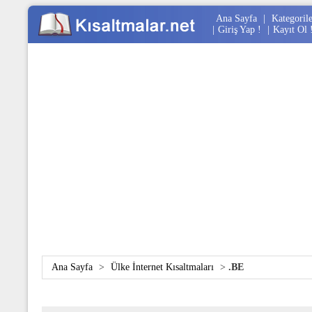
Ana Sayfa
|
Kategoril
|
Giriş Yap !
|
Kayıt Ol 
Ana Sayfa
>
Ülke İnternet Kısaltmaları
>
.BE