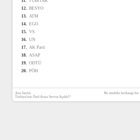
11.
TÜBİTAK
12.
BESYO
13.
ATM
14.
EGO
15.
VS
16.
UN
17.
AK Parti
18.
ASAP
19.
ODTÜ
20.
PÖH
Ana Sayfa
|
Bu sitedeki herhangi bir 
Türkiye'nin Özel Arıza Servisi Açıldı!?