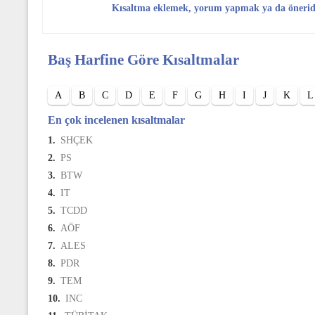
Kısaltma eklemek, yorum yapmak ya da öneri
Baş Harfine Göre Kısaltmalar
A
B
C
D
E
F
G
H
I
J
K
L
En çok incelenen kısaltmalar
1.
SHÇEK
2.
PS
3.
BTW
4.
IT
5.
TCDD
6.
AÖF
7.
ALES
8.
PDR
9.
TEM
10.
INC