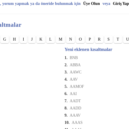
, yorum yapmak ya da öneride bulunmak için
Üye Olun
veya
Giriş Yap
altmalar
G
H
I
J
K
L
M
N
O
P
R
S
T
U
Yeni eklenen kısaltmalar
1.
BNB
2.
ABBA
3.
AAWC
4.
AAV
5.
AAMOF
6.
AAI
7.
AADT
8.
AADD
9.
AAAV
10.
AAAS