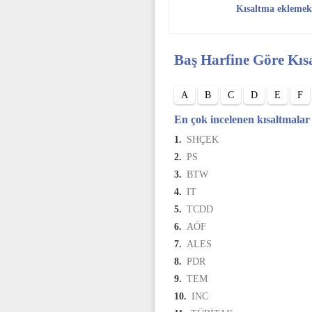
Kısaltma eklemek
Baş Harfine Göre Kıs
A
B
C
D
E
F
En çok incelenen kısaltmalar
1.
SHÇEK
2.
PS
3.
BTW
4.
IT
5.
TCDD
6.
AÖF
7.
ALES
8.
PDR
9.
TEM
10.
INC