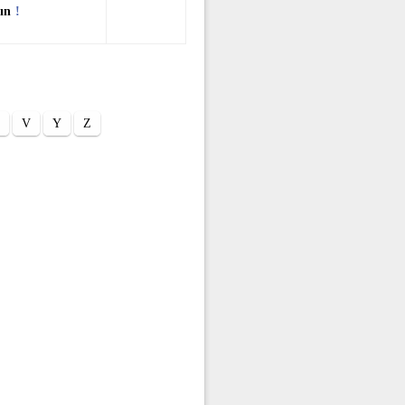
ın
!
V
Y
Z