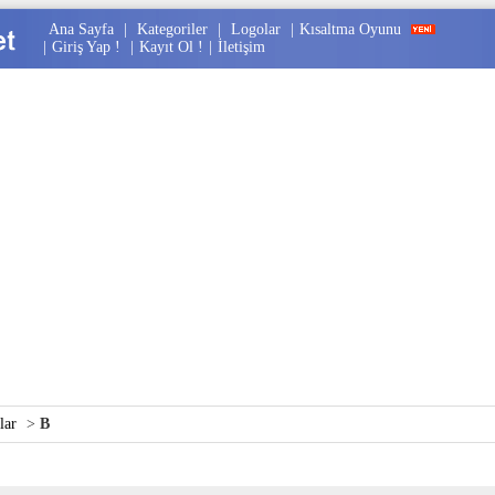
Ana Sayfa
|
Kategoriler
|
Logolar
|
Kısaltma Oyunu
|
Giriş Yap !
|
Kayıt Ol !
|
İletişim
lar
>
B