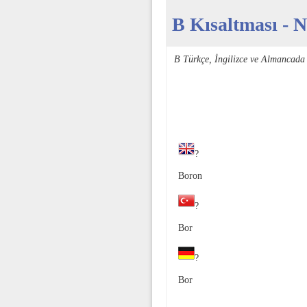
B Kısaltması - N
B Türkçe, İngilizce ve Almancada
?
Boron
?
Bor
?
Bor