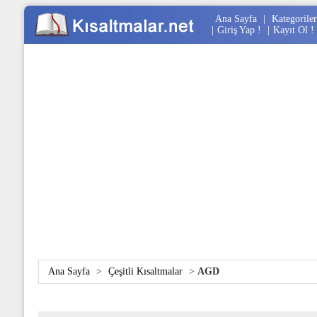
Ana Sayfa
|
Kategoriler
|
Giriş Yap !
|
Kayıt Ol !
Ana Sayfa
>
Çeşitli Kısaltmalar
>
AGD