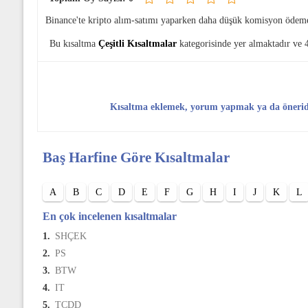
Binance'te kripto alım-satımı yaparken daha düşük komisyon ödem
Bu kısaltma
Çeşitli Kısaltmalar
kategorisinde yer almaktadır ve 
Kısaltma eklemek, yorum yapmak ya da öneri
Baş Harfine Göre Kısaltmalar
A
B
C
D
E
F
G
H
I
J
K
L
En çok incelenen kısaltmalar
1.
SHÇEK
2.
PS
3.
BTW
4.
IT
5.
TCDD