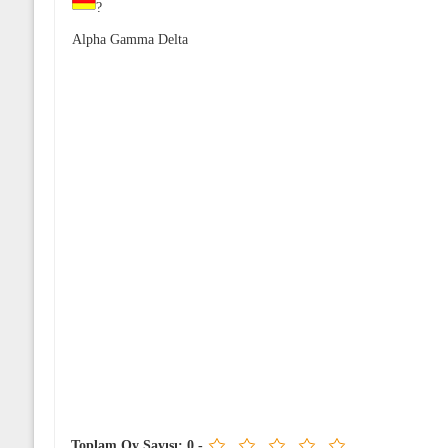
?
Alpha Gamma Delta
Toplam Oy Sayısı:
0
-