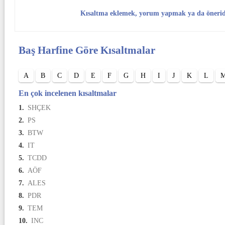
Kısaltma eklemek, yorum yapmak ya da öneri
Baş Harfine Göre Kısaltmalar
A
B
C
D
E
F
G
H
I
J
K
L
En çok incelenen kısaltmalar
1.
SHÇEK
2.
PS
3.
BTW
4.
IT
5.
TCDD
6.
AÖF
7.
ALES
8.
PDR
9.
TEM
10.
INC