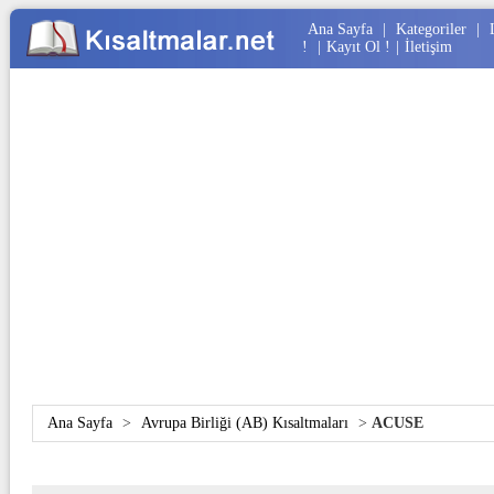
Ana Sayfa
|
Kategoriler
|
!
|
Kayıt Ol !
|
İletişim
Ana Sayfa
>
Avrupa Birliği (AB) Kısaltmaları
>
ACUSE