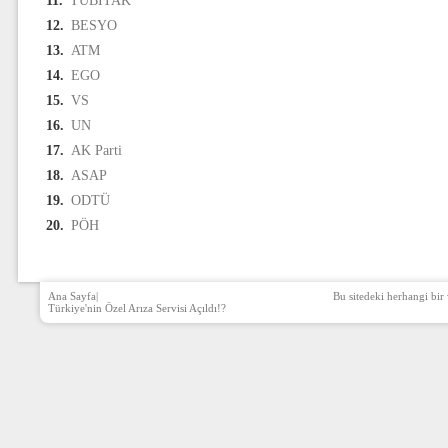
11.
TÜBİTAK
12.
BESYO
13.
ATM
14.
EGO
15.
VS
16.
UN
17.
AK Parti
18.
ASAP
19.
ODTÜ
20.
PÖH
Ana Sayfa
|
Bu sitedeki herhangi bir 
Türkiye'nin Özel Arıza Servisi Açıldı!?