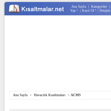
Ana Sayfa
|
Kategoriler
|
Yap !
|
Kayıt Ol !
|
İletişim
Ana Sayfa
>
Havacılık Kısaltmaları
>
ACMS