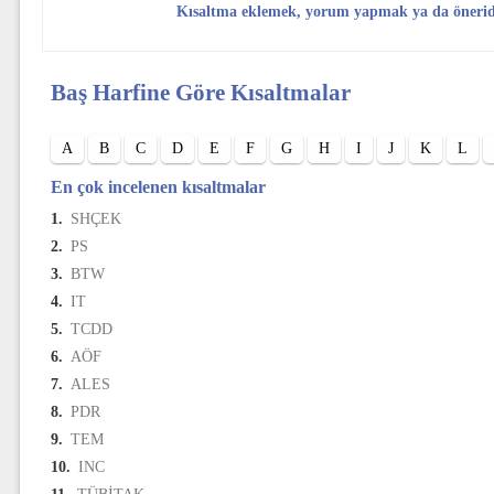
Kısaltma eklemek, yorum yapmak ya da öneri
Baş Harfine Göre Kısaltmalar
A
B
C
D
E
F
G
H
I
J
K
L
En çok incelenen kısaltmalar
1.
SHÇEK
2.
PS
3.
BTW
4.
IT
5.
TCDD
6.
AÖF
7.
ALES
8.
PDR
9.
TEM
10.
INC