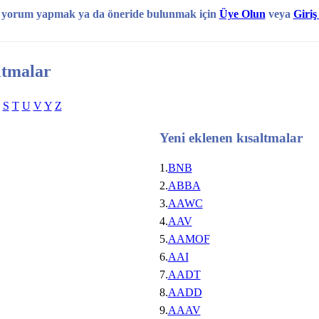
, yorum yapmak ya da öneride bulunmak için
Üye Olun
veya
Giriş
ltmalar
S
T
U
V
Y
Z
Yeni eklenen kısaltmalar
1.
BNB
2.
ABBA
3.
AAWC
4.
AAV
5.
AAMOF
6.
AAI
7.
AADT
8.
AADD
9.
AAAV