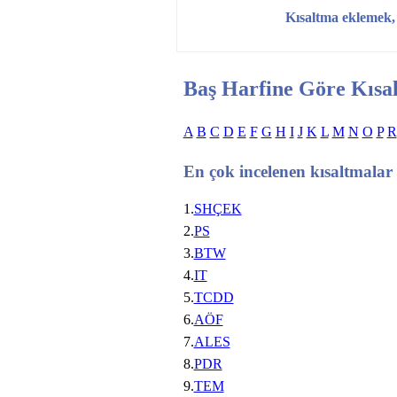
Kısaltma eklemek
Baş Harfine Göre Kısa
A
B
C
D
E
F
G
H
I
J
K
L
M
N
O
P
R
En çok incelenen kısaltmalar
1.
SHÇEK
2.
PS
3.
BTW
4.
IT
5.
TCDD
6.
AÖF
7.
ALES
8.
PDR
9.
TEM