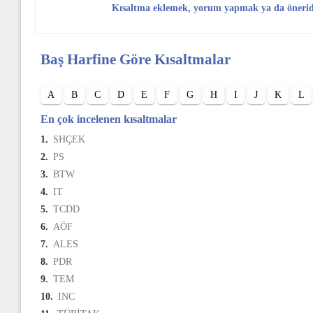
Kısaltma eklemek, yorum yapmak ya da öneri
Baş Harfine Göre Kısaltmalar
A
B
C
D
E
F
G
H
I
J
K
L
En çok incelenen kısaltmalar
1.
SHÇEK
2.
PS
3.
BTW
4.
IT
5.
TCDD
6.
AÖF
7.
ALES
8.
PDR
9.
TEM
10.
INC