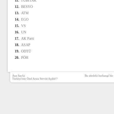
11.
TÜBİTAK
12.
BESYO
13.
ATM
14.
EGO
15.
VS
16.
UN
17.
AK Parti
18.
ASAP
19.
ODTÜ
20.
PÖH
Ana Sayfa
|
Bu sitedeki herhangi bir 
Türkiye'nin Özel Arıza Servisi Açıldı!?