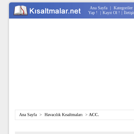
Ana Sayfa
|
Kategoriler
Yap !
|
Kayıt Ol !
|
İletiş
Ana Sayfa
>
Havacılık Kısaltmaları
>
ACC.