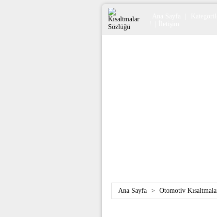
Ana Sayfa
|
Kategoril
!
|
İletişim
Ana Sayfa
>
Otomotiv Kısaltmala