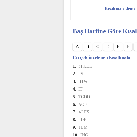
Kısaltma ekleme
Baş Harfine Göre Kısa
A
B
C
D
E
F
En çok incelenen kısaltmalar
1.
SHÇEK
2.
PS
3.
BTW
4.
IT
5.
TCDD
6.
AÖF
7.
ALES
8.
PDR
9.
TEM
10.
INC