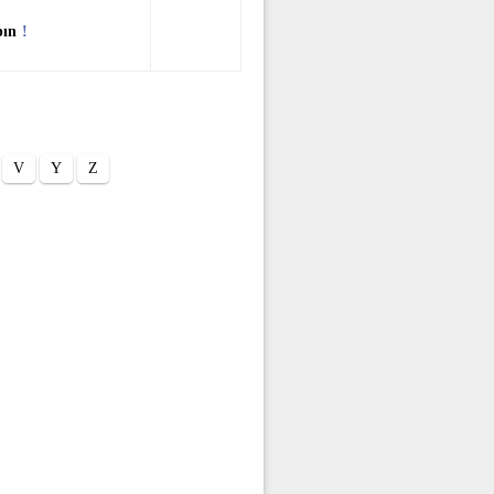
pın
!
V
Y
Z