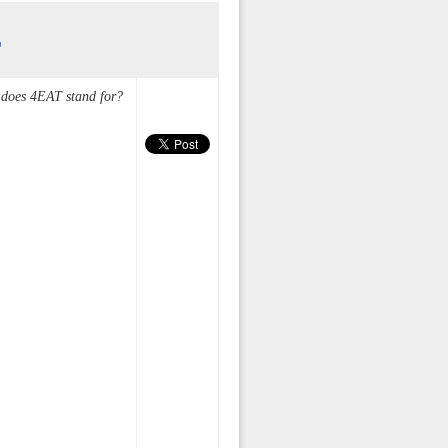
r
 does 4EAT stand for?