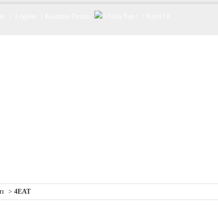
er
|
Logolar
|
Kısaltma Oyunu
|
Giriş Yap !
|
Kayıt Ol
rı
>
4EAT