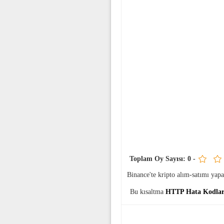
Toplam Oy Sayısı:
0
-
Binance'te kripto alım-satımı ya
Bu kısaltma
HTTP Hata Kodla