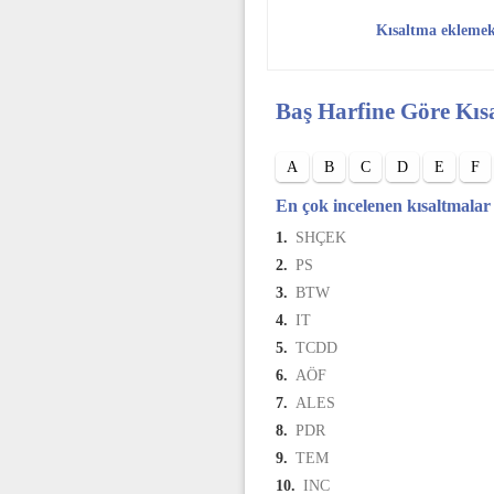
Kısaltma ekleme
Baş Harfine Göre Kıs
A
B
C
D
E
F
En çok incelenen kısaltmalar
1.
SHÇEK
2.
PS
3.
BTW
4.
IT
5.
TCDD
6.
AÖF
7.
ALES
8.
PDR
9.
TEM
10.
INC