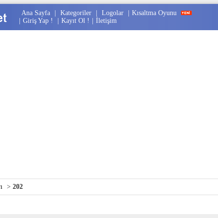
Ana Sayfa
|
Kategoriler
|
Logolar
|
Kısaltma Oyunu
|
Giriş Yap !
|
Kayıt Ol !
|
İletişim
ı
>
202