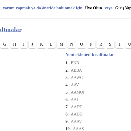
k, yorum yapmak ya da öneride bulunmak için
Üye Olun
veya
Giriş Ya
altmalar
G
H
I
J
K
L
M
N
O
P
R
S
T
U
Yeni eklenen kısaltmalar
1.
BNB
2.
ABBA
3.
AAWC
4.
AAV
5.
AAMOF
6.
AAI
7.
AADT
8.
AADD
9.
AAAV
10.
AAAS