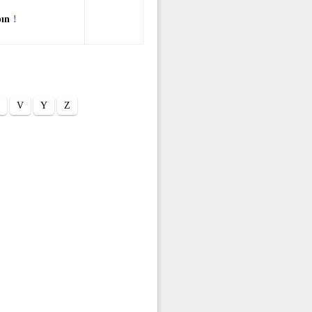
pın
!
V
Y
Z