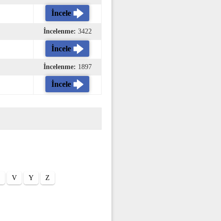
İncele
İncelenme:
3422
İncele
İncelenme:
1897
İncele
V
Y
Z