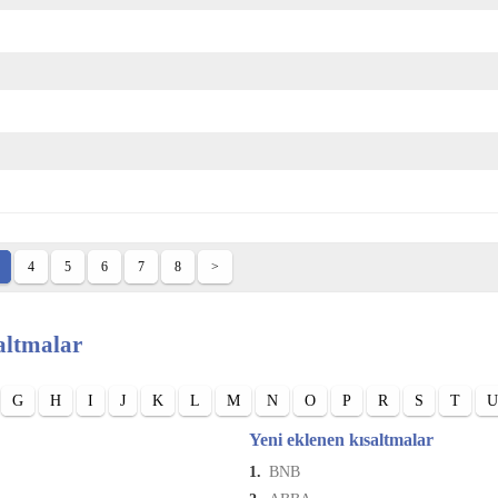
4
5
6
7
8
>
altmalar
G
H
I
J
K
L
M
N
O
P
R
S
T
U
Yeni eklenen kısaltmalar
1.
BNB