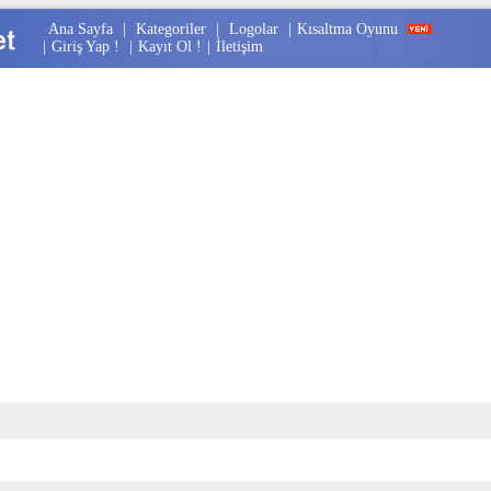
Ana Sayfa
|
Kategoriler
|
Logolar
|
Kısaltma Oyunu
|
Giriş Yap !
|
Kayıt Ol !
|
İletişim