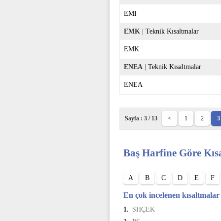
EMI
EMK
|
Teknik Kısaltmalar
EMK
ENEA
|
Teknik Kısaltmalar
ENEA
Sayfa : 3 / 13
<
1
2
3
Baş Harfine Göre Kıs
A
B
C
D
E
F
En çok incelenen kısaltmalar
1.
SHÇEK