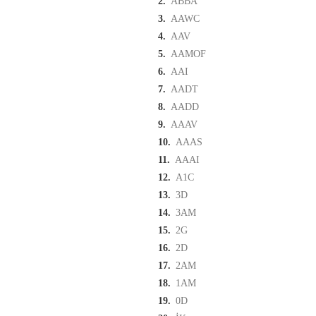
2.
ABBA
3.
AAWC
4.
AAV
5.
AAMOF
6.
AAI
7.
AADT
8.
AADD
9.
AAAV
10.
AAAS
11.
AAAI
12.
A1C
13.
3D
14.
3AM
15.
2G
16.
2D
17.
2AM
18.
1AM
19.
0D