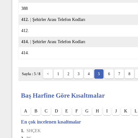
388
412.
|
Şehirler Arası Telefon Kodları
412.
414.
|
Şehirler Arası Telefon Kodları
414.
Sayfa : 5 / 8
<
1
2
3
4
5
6
7
8
Baş Harfine Göre Kısaltmalar
A
B
C
D
E
F
G
H
I
J
K
L
En çok incelenen kısaltmalar
1.
SHÇEK