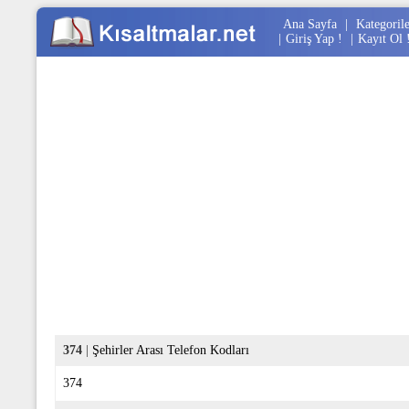
Ana Sayfa
|
Kategoril
|
Giriş Yap !
|
Kayıt Ol 
374
|
Şehirler Arası Telefon Kodları
374