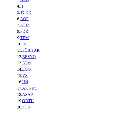
4.
IT
5.
TCDD
6.
AÖF
7.
ALES
8.
PDR
9.
TEM
10.
INC
11.
TÜBİTAK
12.
BESYO
13.
ATM
14.
EGO
15.
VS
16.
UN
17.
AK Parti
18.
ASAP
19.
ODTÜ
20.
PÖH