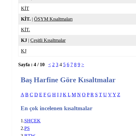
KİT
KİT.
|
ÖSYM Kısaltmaları
KİT.
KJ
|
Çeşitli Kısaltmalar
KJ
Sayfa : 4 / 10
<
2
3
4
5
6
7
8
9
>
Baş Harfine Göre Kısaltmalar
A
B
C
D
E
F
G
H
I
J
K
L
M
N
O
P
R
S
T
U
V
Y
Z
En çok incelenen kısaltmalar
1.
SHÇEK
2.
PS
3.
BTW