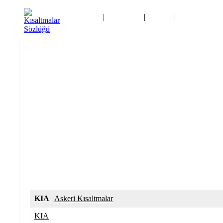
Ana Sayfa
|
Kategoriler
|
Logolar
|
Kısaltma Oyu
İletişim
KIA
|
Askeri Kısaltmalar
KIA