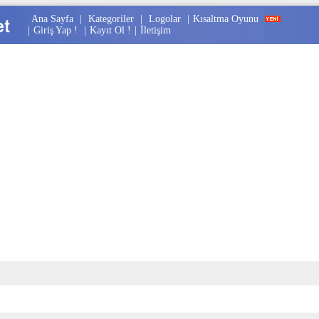
Ana Sayfa
|
Kategoriler
|
Logolar
|
Kısaltma Oyunu
|
Giriş Yap !
|
Kayıt Ol !
|
İletişim