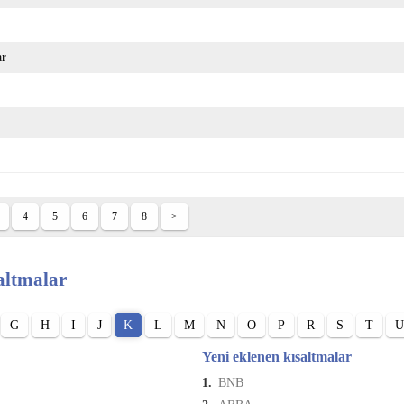
ar
4
5
6
7
8
>
altmalar
G
H
I
J
K
L
M
N
O
P
R
S
T
U
Yeni eklenen kısaltmalar
1.
BNB