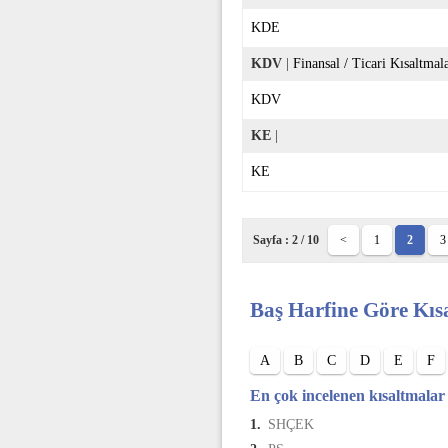
KDE
KDV
|
Finansal / Ticari Kısaltmal
KDV
KE
|
KE
Sayfa : 2 / 10
<
1
2
3
Baş Harfine Göre Kıs
A
B
C
D
E
F
En çok incelenen kısaltmalar
1.
SHÇEK