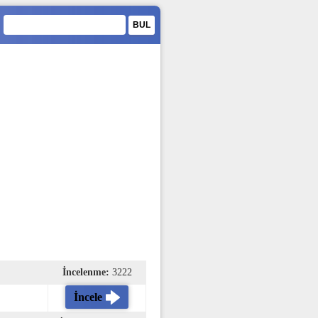
İncelenme:
3222
İncele