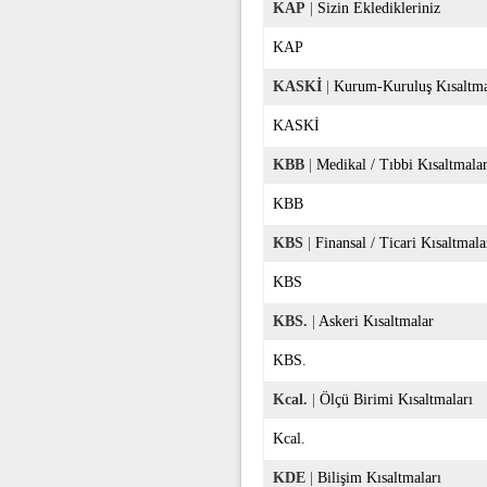
KAP
|
Sizin Ekledikleriniz
KAP
KASKİ
|
Kurum-Kuruluş Kısaltma
KASKİ
KBB
|
Medikal / Tıbbi Kısaltmala
KBB
KBS
|
Finansal / Ticari Kısaltmala
KBS
KBS.
|
Askeri Kısaltmalar
KBS.
Kcal.
|
Ölçü Birimi Kısaltmaları
Kcal.
KDE
|
Bilişim Kısaltmaları