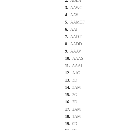
2.
ABBA
3.
AAWC
4.
AAV
5.
AAMOF
6.
AAI
7.
AADT
8.
AADD
9.
AAAV
10.
AAAS
11.
AAAI
12.
A1C
13.
3D
14.
3AM
15.
2G
16.
2D
17.
2AM
18.
1AM
19.
0D