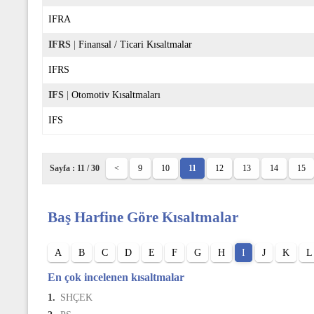
IFRA
IFRS
|
Finansal / Ticari Kısaltmalar
IFRS
IFS
|
Otomotiv Kısaltmaları
IFS
Sayfa : 11 / 30
<
9
10
11
12
13
14
15
Baş Harfine Göre Kısaltmalar
A
B
C
D
E
F
G
H
I
J
K
L
En çok incelenen kısaltmalar
1.
SHÇEK