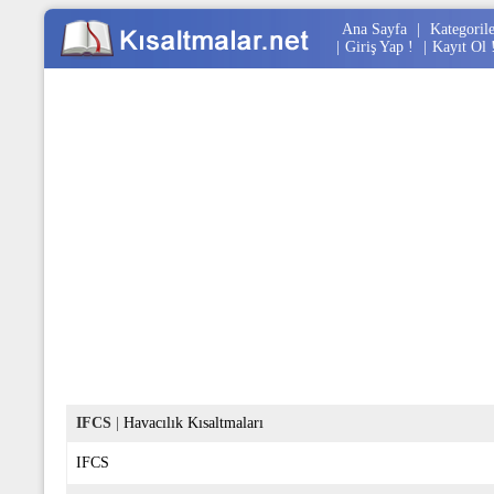
Ana Sayfa
|
Kategoril
|
Giriş Yap !
|
Kayıt Ol 
IFCS
|
Havacılık Kısaltmaları
IFCS