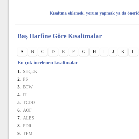
Kısaltma eklemek, yorum yapmak ya da öneri
Baş Harfine Göre Kısaltmalar
A
B
C
D
E
F
G
H
I
J
K
L
En çok incelenen kısaltmalar
1.
SHÇEK
2.
PS
3.
BTW
4.
IT
5.
TCDD
6.
AÖF
7.
ALES
8.
PDR
9.
TEM