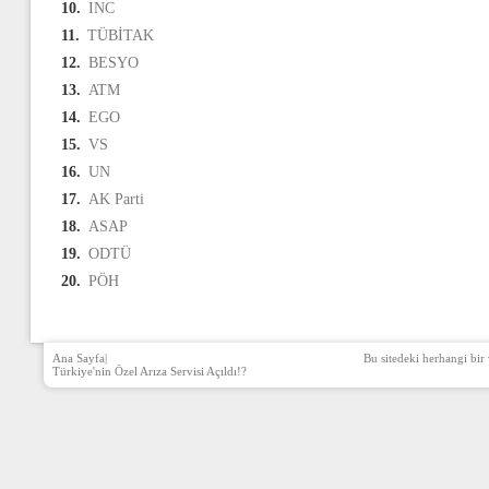
10.
INC
11.
TÜBİTAK
12.
BESYO
13.
ATM
14.
EGO
15.
VS
16.
UN
17.
AK Parti
18.
ASAP
19.
ODTÜ
20.
PÖH
Ana Sayfa
|
Bu sitedeki herhangi bir 
Türkiye'nin Özel Arıza Servisi Açıldı!?