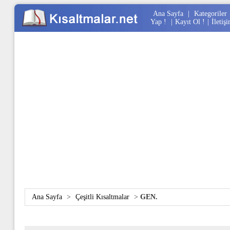
Ana Sayfa
|
Kategoriler
Yap !
|
Kayıt Ol !
|
İletiş
Ana Sayfa
>
Çeşitli Kısaltmalar
>
GEN.